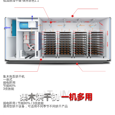
低温除湿干燥 保持原色1:1
集木热泵烘干机
一体式
插电即用
节能80%
3倍效能
插电即用 / 节能80% / 3倍效能
通用型烘干设备，可适用不同季节不同烘干产品