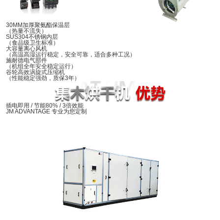
30MM加厚聚氨酯保温层
（热量不流失）
SUS304不锈钢内层
（食品级卫生标准）
大容量离心风机
（高温高湿运行稳定，安全可靠，适合多种工况）
施耐德电气部件
（机组全年安全稳定运行）
谷轮高效涡旋式压缩机
（性能稳定强劲，质保3年）
插电即用 / 节能80% / 3倍效能
JM ADVANTAGE 专业为您定制