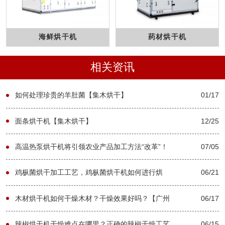
海鲜烘干机
药材烘干机
相关资讯
如何处理珍贵的羊肚菌【集木烘干】
01/17
面条烘干机【集木烘干】
12/25
高温热泵烘干机将引领农业产品加工方法“改革”！
07/05
【广州集木】
鸡枞菌烘干加工工艺，鸡枞菌烘干机如何进行烘
06/21
干-[集木烘干]
木材烘干机如何干燥木材？干燥效果好吗？【广州
06/17
集木】
辣椒烘干机干燥难点在哪里？正确的辣椒干燥工艺
06/15