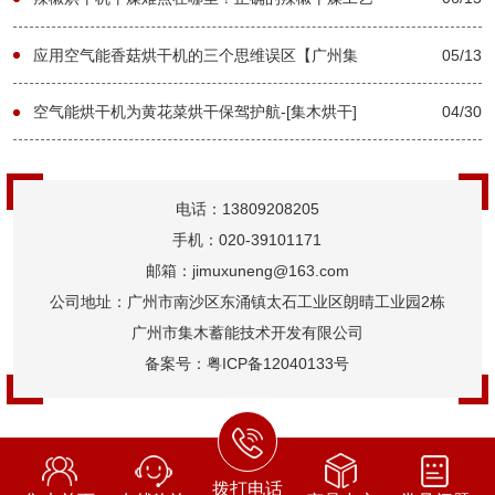
分享【广州集木】
应用空气能香菇烘干机的三个思维误区【广州集
05/13
木】
空气能烘干机为黄花菜烘干保驾护航-[集木烘干]
04/30
电话：13809208205
手机：020-39101171
邮箱：jimuxuneng@163.com
公司地址：广州市南沙区东涌镇太石工业区朗晴工业园2栋
广州市集木蓄能技术开发有限公司
备案号：
粤ICP备12040133号
拨打电话