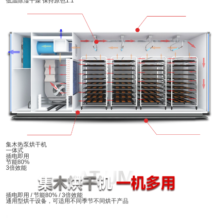
低温除湿干燥 保持原色1:1
集木热泵烘干机
一体式
插电即用
节能80%
3倍效能
插电即用 / 节能80% / 3倍效能
通用型烘干设备，可适用不同季节不同烘干产品