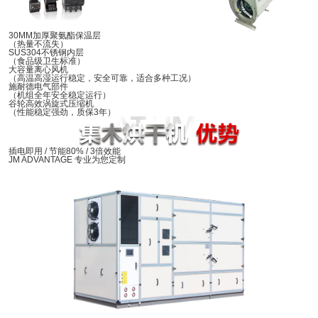
30MM加厚聚氨酯保温层
（热量不流失）
SUS304不锈钢内层
（食品级卫生标准）
大容量离心风机
（高温高湿运行稳定，安全可靠，适合多种工况）
施耐德电气部件
（机组全年安全稳定运行）
谷轮高效涡旋式压缩机
（性能稳定强劲，质保3年）
插电即用 / 节能80% / 3倍效能
JM ADVANTAGE 专业为您定制