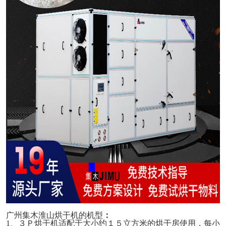
广州集木
淮山烘干机的
机型
：
1、
３Ｐ烘干机适配于大小约１５立方米的烘干房使用，每小