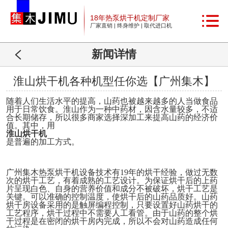
18年热泵烘干机定制厂家
厂家直销 | 终身维护 | 取代进口机
新闻详情
淮山烘干机各种机型任你选【广州集木】
随着人们生活水平的提高，山药也被越来越多的人当做食品
用于日常饮食。淮山作为一种中药材，因含水量较多，不适
合长期储存，所以很多商家选择深加工来提高山药的经济价
值。其中，
用
淮山
烘干
机
是普遍的加工方式。
广州
集木热泵烘干机
设备技术有
19
年的烘干经验，
做过无数
次
的
烘干
工艺，
有着
成熟的
工艺
设计。
为保证烘干后的上药
片呈现白色、自身的营养价值和成分不被破坏，烘干工艺是
关键。
可以准确的控制温度，使烘干后的山药品质好。山药
烘干房设备采用的是触屏编程控制，只要设置好山药烘干的
工艺程序，烘干过程中不需要人工看管。由于山药的整个烘
干过程是在密闭的烘干房内完成，所以不会对山药造成任何