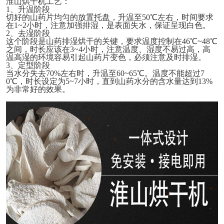
淮山烘干
机工艺：
1、
升温阶段
切好的山药片均匀的放置托盘，升温至
50℃左右，时间要求
在1~2小时，注意加强排湿，是表面失水，保证呈现白色。
2、
去
湿阶段
这个阶段是山药排湿烘干的关键，要求温度控制在
46℃~48℃
之间，时长应该在3~4小时，注意温度、湿度不易过高，高
温高湿的环境容易引起山药片变色，必须注意及时排湿。
3、
定型阶段
当水分失去
70%左右时，升温至60~65℃。温度不能超过7
0℃，时长设定为5~7小时，直到山药水分的含水量达到13%
为非常好的效果。