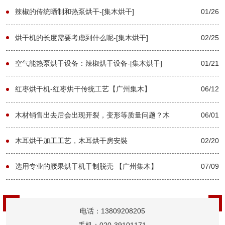
烘干】
辣椒的传统晒制和热泵烘干-[集木烘干]
01/26
烘干机的长度需要考虑到什么呢-[集木烘干]
02/25
空气能热泵烘干设备：辣椒烘干设备-[集木烘干]
01/21
红枣烘干机-红枣烘干传统工艺【广州集木】
06/12
木材销售出去后会出现开裂，变形等质量问题？木
06/01
材烘干机能够减少对企业的损失吗？【广州集木】
木耳烘干加工工艺，木耳烘干房安裝
02/20
选用专业的腰果烘干机干制脱壳 【广州集木】
07/09
电话：13809208205
手机：020-39101171