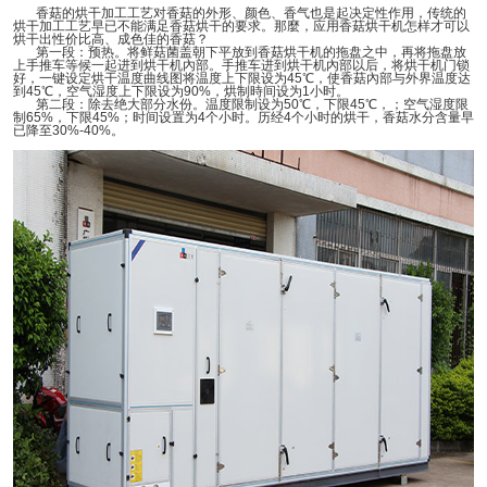
香菇的烘干加工工艺对香菇的外形、颜色、香气也是起决定性作用，传统的
烘干加工工艺早已不能满足香菇烘干的要求。那麼，应用香菇烘干机怎样才可以
烘干出性价比高、成色佳的香菇？
第一段：预热。将鲜菇菌盖朝下平放到香菇烘干机的拖盘之中，再将拖盘放
上手推车等候一起进到烘干机內部。手推车进到烘干机內部以后，将烘干机门锁
好，一键设定烘干温度曲线图将温度上下限设为
45℃
，使香菇內部与外界温度达
到
45℃
，空气湿度上下限设为
90%
，烘制時间设为
1
小时。
第二段：除去绝大部分水份。温度限制设为
50℃
，下限
45℃
，；空气湿度限
制
65%
，下限
45%
；时间设置为
4
个小时。历经
4
个小时的烘干，香菇水分含量早
已降至
30%-40%
。