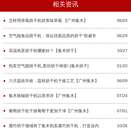
相关资讯
怎样用草莓烘干机烘美味草莓 【广州集木】
06/03
空气能食品烘干机：保证挂面品质的烘干“权威专
06/29
家”【广州集木】
高温热泵烘干机哪家好？【集木烘干】
10/27
热泵空气能烘干机,姜丝烘干神器!-[集木烘干]
01/20
六月荔枝丰收，荔枝烘干机干燥工艺【广州集木】
06/09
集木辣椒烘干机以质求存【广州集木】
07/24
葡萄烘干机干燥葡萄干更加干净【广州集木】
07/01
腐竹烘干领域有了集木热泵腐竹烘干机，打造业内
10/26