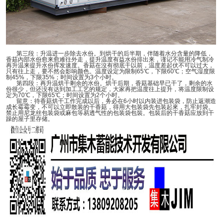
第三段：升温进一步除去水份。到烘干的后半期，伴随着水分含量的降低，
香菇內部水份愈来愈难往外走，提升温度有益水份排出来，谨记不能用冷气制冷
再升温来提升水份挥发速度。香菇在沒有彻底干以前，温度差起伏不可以过大，
只有往上走，要不然会影响颜色。温度设定为限制
65℃
，下限
60℃
；空气湿度限
制
45%
，下限
35%
；时间设置为
3
个小时。
第四段：再升温烘干剩余的水份。烘干后期，香菇基础早已干了，剩余的水
份很少，但还没有达到加工工艺的规定，大家再把温度往上提升，将温度限制设
定为
70℃
，下限
65℃
；时间设置为
2
个小时。
留意：待香菇烘干工作完成以后，务必在
6
小时以内装进包装袋，防止返潮造
成长霉霉变，不可以立即散装的干香菇，得用大包装袋先包装起來，扎牢封袋。
禁止用尼龙丝包装袋或麻包等易透气性的包装袋包裝。包裝后的干香菇应放到干
躁的屋子里存储。