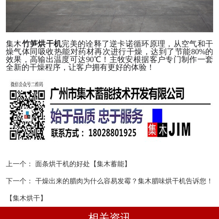
集木
竹笋烘干机
完美的诠释了逆卡诺循环原理，从空气和干
燥气体同吸收热能对药材再次进行干燥，达到了节能
80%的
效果，高输出温度可达90℃！
主牧安
根据客户专门制作一套
全新的干燥程序，让客户拥有更好的体验！
上一个：
面条烘干机的好处【集木蓄能】
下一个：
干燥出来的腊肉为什么容易发霉？集木腊味烘干机告诉您！
【集木烘干】
相关资讯