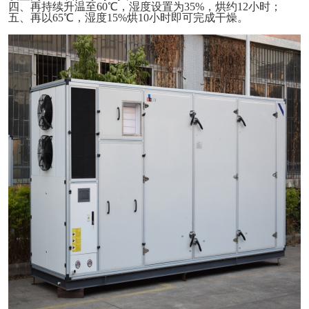
四、
再持续升温至
60℃，湿度设置为35%，烘约12小时；
五、
再以
65℃，湿度15%烘10小时即可完成干燥。