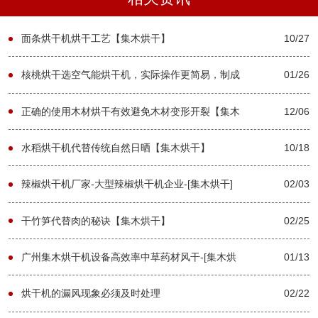
面条烘干机烘干工艺【集木烘干】
10/27
核桃烘干选空气能烘干机，实际操作更简易，制成
01/26
品品质更强-[集木烘干]
正确的使用木材烘干有效避免木材变形开裂【集木
12/06
烘干】
水稻烘干机代替传统自然日晒【集木烘干】
10/18
辣椒烘干机厂家-大型辣椒烘干机企业-[集木烘干]
02/03
干竹笋代替肉的秘诀【集木烘干】
02/25
广州集木烘干机设备高效率中草药材风干-[集木烘
01/13
干]
烘干机的漏风现象必须及时处理
02/22