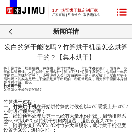
18年热泵烘干机定制厂家
厂家直销 | 终身维护 | 取代进口机
新闻详情
发白的笋干能吃吗？竹笋烘干机是怎么烘笋
干的？【集木烘干】
笋干是竹笋干燥而成的一种食物，是竹的幼芽。一年四季都有生产，而春笋，冬
笋的味道极佳。人们会通过使用各种竹笋加工法让竹笋保存更久，也能够一年四
季的吃上美味的竹笋了。还有许多人会问发白的笋干是不是发霉了，发白的笋干
能吃吗？其实这是经过干燥后是笋干出现的一种正常现象，因为笋干里面本身就
是含有竹白。那么
竹笋烘干机
又是怎么干燥竹笋的呢？
竹笋烘干过程：
一、
竹笋烘干机
在开始烘竹笋的时候会以
45℃缓缓上升60℃2
小时进行预热处理；
二、
经过预热处理后笋干已经有大量水份排出，启动排湿系
统
6小时以45℃保持烘干机房内恒温，湿度设置为70%；
三、
随后慢慢升温至
55℃对竹笋大量脱水，此时烘干机湿度
设置为50%，烘约6小时；