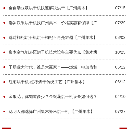
全自动豆鼓烘干机快速解决烘干【广州集木】
07/15
选罗汉果烘干机找广州集木，价格实惠有保障【广
07/29
州集木】
选对枸杞烘干机烘干枸杞不再是难题【广州集木】
08/02
集木空气能热泵烘干机技术设备主要优点【集木烘
10/25
干】
干燥业大时代，谁是大赢家？——燃煤、电加热和
05/12
热泵烘干机行业全解析
红枣烘干机-红枣烘干传统工艺【广州集木】
06/12
金银花，你知道多少？金银花烘干机设备如何选？
04/10
【广州集木】
聪明人都选择广州集木虾米烘干机 【广州集木】
07/27