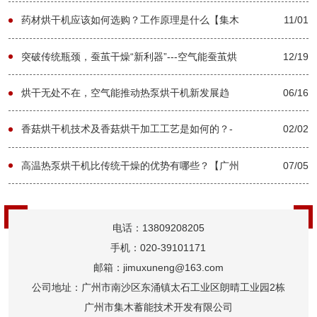
州集木】
药材烘干机应该如何选购？工作原理是什么【集木
11/01
烘干】
突破传统瓶颈，蚕茧干燥“新利器”---空气能蚕茧烘
12/19
干机-[集木烘干]
烘干无处不在，空气能推动热泵烘干机新发展趋
06/16
势-[集木烘干]
香菇烘干机技术及香菇烘干加工工艺是如何的？-
02/02
[集木烘干]
高温热泵烘干机比传统干燥的优势有哪些？【广州
07/05
集木】
电话：13809208205
手机：020-39101171
邮箱：jimuxuneng@163.com
公司地址：广州市南沙区东涌镇太石工业区朗晴工业园2栋
广州市集木蓄能技术开发有限公司