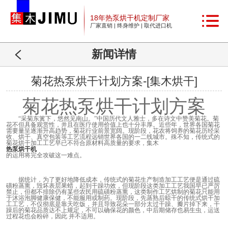
18年热泵烘干机定制厂家
厂家直销 | 终身维护 | 取代进口机
新闻详情
菊花热泵烘干计划方案-[集木烘干]
菊花热泵烘干计划方案
“采菊东篱下，悠然见南山。”中国历代文人雅士，多在诗文中赞美菊花。菊
花不但具备观赏性，并且在医疗使用价值上也十分丰厚。近些年，世界各国菊花
需要量呈逐渐升高趋势，菊花行业前景宽阔。现阶段，花农将饲养的菊花历经采
收、烘干、真空包装等工艺流程远销世界各国的一二线城市。殊不知，传统式的
菊花烘干加工工艺早已不符合原材料高质量的要求，集木
热泵烘干机
的运用将完全攻破这一难点。
据统计，为了更好地降低成本，传统式的菊花生产制造加工工艺便是通过硫
磺粉蒸熏，毁坏表层果蜡，起到干躁功效，但现阶段这类加工工艺我国早已严厉
禁止，但都不排除仍有某些农民用硫磺粉蒸熏，这类制作工艺烘制的菊花只能用
于沐浴泡脚健康保健，不能服用或制药。现阶段，先蒸熟后晾干的传统式烘干加
工工艺，不仅彻底是靠天吃饭，并且导致花朵一部分太过干躁、瓣片掉下来，干
躁后的菊花品质达不上规定，不可以确保花的颜色，中后期储存也易生虫，运送
过程花也会粉碎，因此 并不适用。