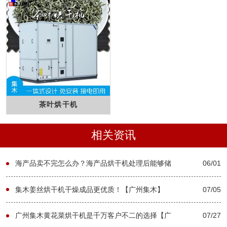
茶叶烘干机
相关资讯
海产品卖不完怎么办？海产品烘干机处理后能够储
06/01
存多久？【广州集木】
集木姜丝烘干机干燥成品更优质！【广州集木】
07/05
广州集木黄花菜烘干机是千万客户不二的选择【广
07/27