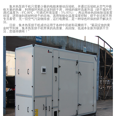
集木热泵烘干机只需要少量的电能来驱动压缩机，并通过压缩机从空气中吸
收大量的热量，利用循环风机运送到烘干房，持续的循环迅速升温（烘干屋内可
调式溫度为：
8
℃
-80
℃
，可调式环境湿度：
5%-95%
），再运用余热回收除湿装置
排湿，进而做到原材料烘干的目地。选用智能化温度湿度控制，烘干全过程不用
专员看管、无一切空气污染物排放，运行电费低，是一种绿色环保的烘干解决方
法。
日前，集木热泵烘干机成功运用于各种中药材和花瓣烘干。“菊花绽放的黄
金时节到来，集木热泵烘干机带来的高质量、高回报、低成本全新升级烘干方
法，您值得拥有！”