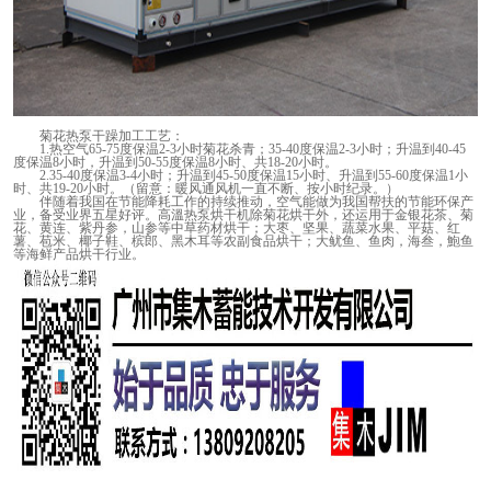
菊花热泵干躁加工工艺：
1.
热空气
65-75
度保温
2-3
小时菊花杀青；
35-40
度保温
2-3
小时；升温到
40-45
度保温
8
小时，升温到
50-55
度保温
8
小时、共
18-20
小时。
2.35-40
度保温
3-4
小时；升温到
45-50
度保温
15
小时、升温到
55-60
度保温
1
小
时、共
19-20
小时。（留意：暖风通风机一直不断、按小时纪录。）
伴随着我国在节能降耗工作的持续推动，空气能做为我国帮扶的节能环保产
业，备受业界五星好评。高溫热泵烘干机除菊花烘干外，还运用于金银花茶、菊
花、黄连、紫丹参，山参等中草药材烘干；大枣、坚果、蔬菜水果、平菇、红
薯、苞米、椰子鞋、槟郎、黑木耳等农副食品烘干；大鱿鱼、鱼肉，海叁，鮑鱼
等海鲜产品烘干行业。